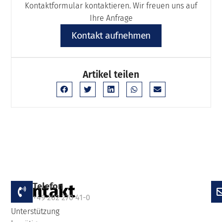
Kontaktformular kontaktieren. Wir freuen uns auf
Ihre Anfrage
Kontakt aufnehmen
Artikel teilen
Kontakt
Telefon
Falls
+49 202 270 41-0
Sie
Unterstützung