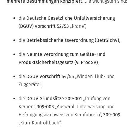
mehrere Bestimmungen konzipiert
. Die wichtigsten sind:
die
Deutsche Gesetzliche Unfallversicherung
(DGUV) Vorschrift 52/53
„Krane“,
die
Betriebssicherheitsverordnung (BetrSichV)
,
die
Neunte Verordnung zum Geräte- und
Produktsicherheitsgesetz (9. ProdSV)
,
die
DGUV Vorschrift 54/55
„Winden, Hub- und
Zuggeräte“,
die
DGUV Grundsätze 309-001
„Prüfung von
Kranen“,
309-003
„Auswahl, Unterweisung und
Befähigungsnachweis von Kranführern“,
309-009
„Kran-Kontrollbuch“,