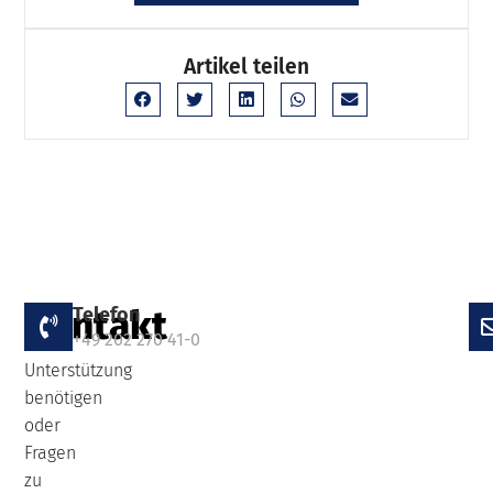
Artikel teilen
Kontakt
Telefon
Falls
+49 202 270 41-0
Sie
Unterstützung
benötigen
oder
Fragen
zu