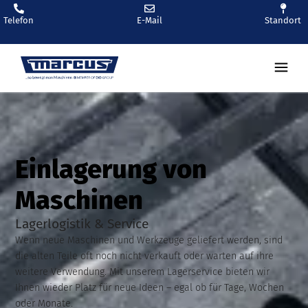
Telefon
E-Mail
Standort
Einlagerung von
Maschinen
Lagerlogistik & Service
Wenn neue Maschinen und Werkzeuge geliefert werden, sind
die alten Teile oft noch nicht verkauft oder warten auf ihre
weitere Verwendung. Mit unserem Lagerservice bieten wir
Ihnen wieder Platz für neue Ideen – egal ob für Tage, Wochen
oder Monate.