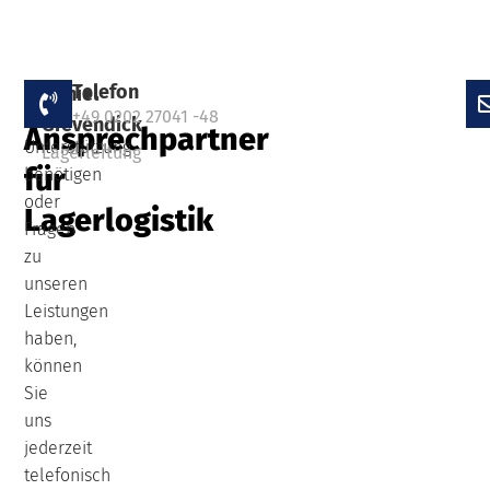
Ihr
Telefon
Falls
Daniel
+49 0202 27041 -48
Sie
Grevendick
Ansprechpartner
Unterstützung
Lagerleitung
für
benötigen
oder
Lagerlogistik
Fragen
zu
unseren
Leistungen
haben,
können
Sie
uns
jederzeit
telefonisch