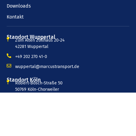
Downloads
Kontakt
Standort Wuppertal
Zum Alten Zollhaus 20-24
42281 Wuppertal
+49 202 270 41-0
wuppertal@marcustransport.de
Standort Köln
Robert-Bosch-Straße 50
50769 Köln-Chorweiler
+49 221 277 9983-0
koeln@marcustransport.de