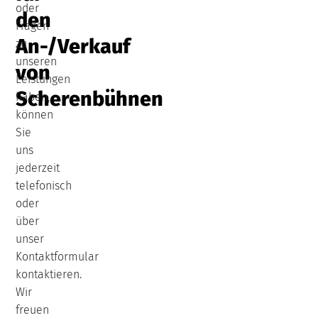
oder
den
Fragen
An-/Verkauf
zu
unseren
von
Leistungen
Scherenbühnen
haben,
können
Sie
uns
jederzeit
telefonisch
oder
über
unser
Kontaktformular
kontaktieren.
Wir
freuen