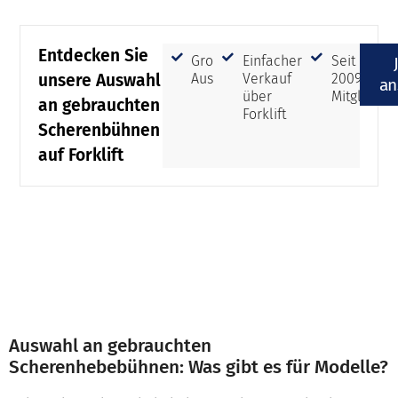
Entdecken Sie
Große
Einfacher
Seit
unsere Auswahl
Auswahl
Verkauf
2009
an
über
Mitglied
an gebrauchten
Forklift
Scherenbühnen
auf Forklift
Auswahl an gebrauchten
Scherenhebebühnen: Was gibt es für Modelle?