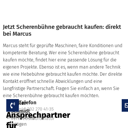
Jetzt Scherenbühne gebraucht kaufen: direkt
bei Marcus
Marcus steht für geprüfte Maschinen, faire Konditionen und
kompetente Beratung. Wer eine Scherenbühne gebraucht
kaufen möchte, findet hier eine passende Lösung für die
eigenen Projekte. Ebenso ist es, wenn man andere Technik
wie eine Hebebühne gebraucht kaufen möchte. Der direkte
Kontakt eröffnet schnelle Abwicklungen und eine
langfristige Partnerschaft. Fragen Sie einfach an, wenn Sie
eine Scherenbühne gebraucht kaufen möchten.
Ihr
Telefon
Falls
Volker
+49 202 270 41-35
Sie
Schmidt
Ansprechpartner
Unterstützung
Vertriebskoordinator
für
benötigen