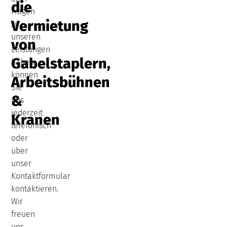
die
Fragen
Vermietung
zu
unseren
von
Leistungen
Gabelstaplern,
haben,
können
Arbeitsbühnen
Sie
&
uns
jederzeit
Kranen
telefonisch
oder
über
unser
Kontaktformular
kontaktieren.
Wir
freuen
uns