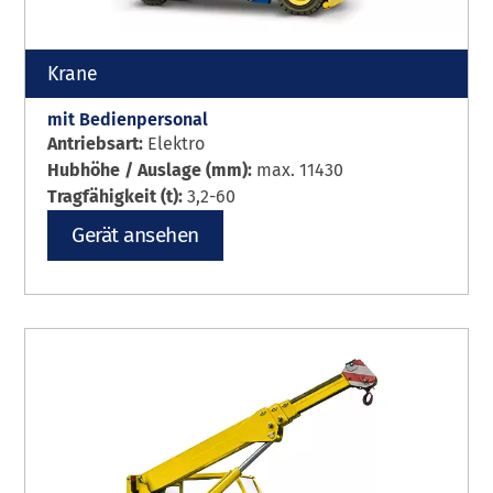
Krane
mit Bedienpersonal
Antriebsart:
Elektro
Hubhöhe / Auslage (mm):
max. 11430
Tragfähigkeit (t):
3,2-60
Gerät ansehen