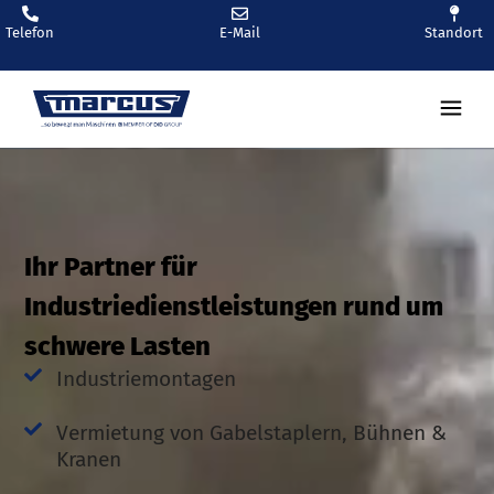
Telefon
E-Mail
Standort
Ihr Partner für
Industriedienstleistungen rund um
schwere Lasten
Industriemontagen
Vermietung von Gabelstaplern, Bühnen &
Kranen