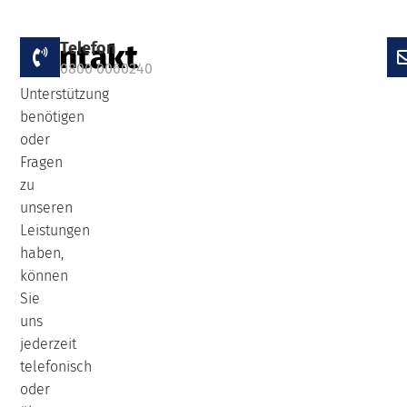
Kontakt
Telefon
Falls
0800 0060240
Sie
Unterstützung
benötigen
oder
Fragen
zu
unseren
Leistungen
haben,
können
Sie
uns
jederzeit
telefonisch
oder