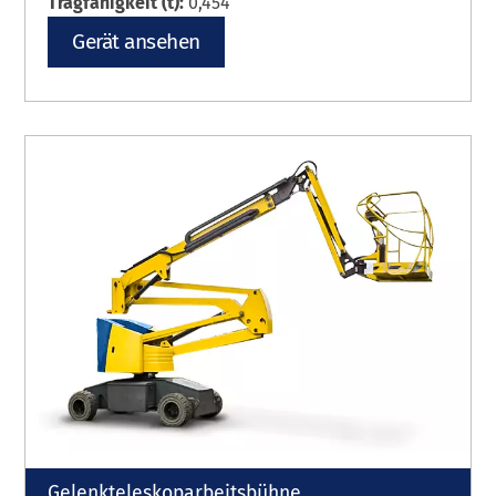
Tragfähigkeit (t):
0,454
Gerät ansehen
Gelenkteleskoparbeitsbühne