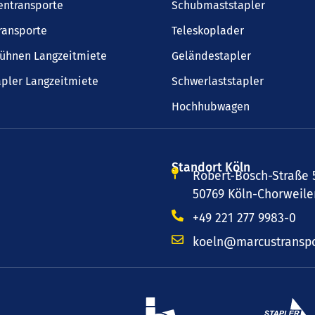
entransporte
Schubmaststapler
ransporte
Teleskoplader
bühnen Langzeitmiete
Geländestapler
pler Langzeitmiete
Schwerlaststapler
Hochhubwagen
Standort Köln
Robert-Bosch-Straße 
50769 Köln-Chorweile
+49 221 277 9983-0
koeln@marcustranspo