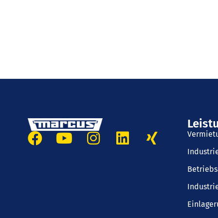
Leist
Vermiet
Industr
Betrieb
Industri
Einlager