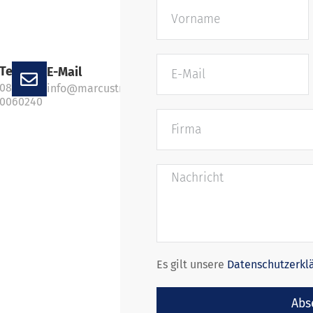
Telefon
E-Mail
0800
info@marcustransport.de
0060240
Es gilt unsere
Datenschutzerkl
Abs