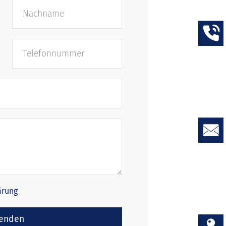
ärung
enden