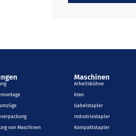
ungen
Maschinen
ung
Arbeitsbühne
iemontage
Kran
sumzüge
Gabelstapler
everpackung
Industriestapler
ung von Maschinen
Kompaktstapler