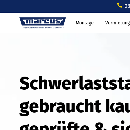
08
Montage
Vermietung
Schwerlastst
gebraucht ka
geprüfte & si