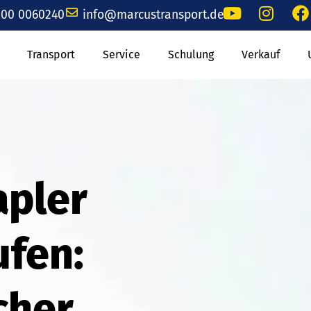
00 0060240
info@marcustransport.de
Transport
Service
Schulung
Verkauf
apler
ufen:
cher