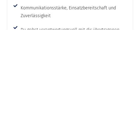
Kommunikationsstärke, Einsatzbereitschaft und
Zuverlässigkeit
Du gehst verantwortungsvoll mit dir übertragenen
Aufgaben um
Das bieten wir Dir
Interessante Aufgaben in einem engagierten Team
Hilfsbereite Kollegen/-innen und ein familiäres
Arbeitsumfeld
Zahlreiche Weiterbildungsmöglichkeiten
Sehr gute Einstiegs- und Übernahmemöglichkeiten