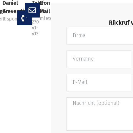
Daniel
Telefon
E-
+49
ger
Grevendick
Mail
202
miete@marcustransport.de
ent
Disponent
270
Rückruf 
41-
413