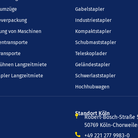
sumzüge
Gabelstapler
everpackung
Industriestapler
ung von Maschinen
Kompaktstapler
entransporte
Schubmaststapler
ransporte
Teleskoplader
bühnen Langzeitmiete
Geländestapler
pler Langzeitmiete
Schwerlaststapler
Hochhubwagen
Standort Köln
Robert-Bosch-Straße 
50769 Köln-Chorweile
+49 221 277 9983-0