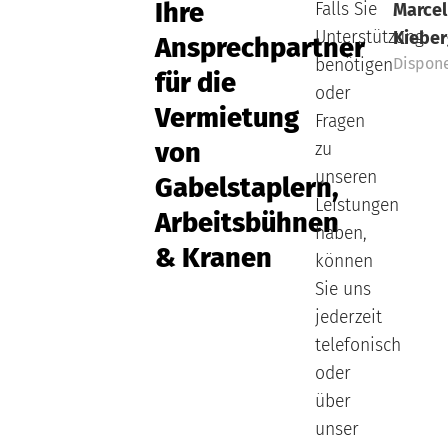
Ihre
Falls Sie
Marcel
Unterstützung
Kieber
Ansprechpartner
Dispon
benötigen
für die
oder
Vermietung
Fragen
von
zu
unseren
Gabelstaplern,
Leistungen
Arbeitsbühnen
haben,
& Kranen
können
Sie uns
jederzeit
telefonisch
oder
über
unser