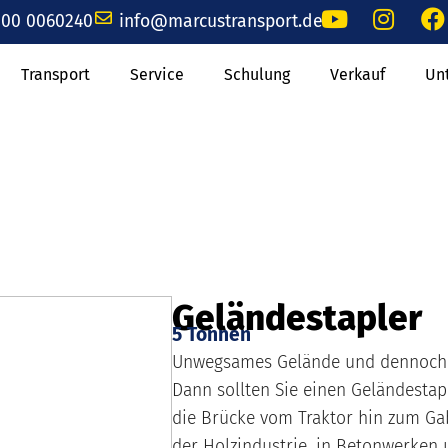
00 0060240
info@marcustransport.de
Transport
Service
Schulung
Verkauf
Un
Geländestapler
5 Tonnen
Unwegsames Gelände und dennoch s
Dann sollten Sie einen Geländestap
die Brücke vom Traktor hin zum Ga
der Holzindustrie, in Betonwerken 