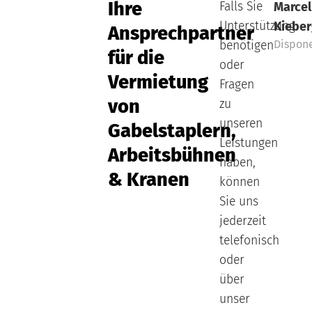
Ihre
Falls Sie
Marcel
Unterstützung
Kieber
Ansprechpartner
Dispon
benötigen
für die
oder
Vermietung
Fragen
von
zu
unseren
Gabelstaplern,
Leistungen
Arbeitsbühnen
haben,
& Kranen
können
Sie uns
jederzeit
telefonisch
oder
über
unser