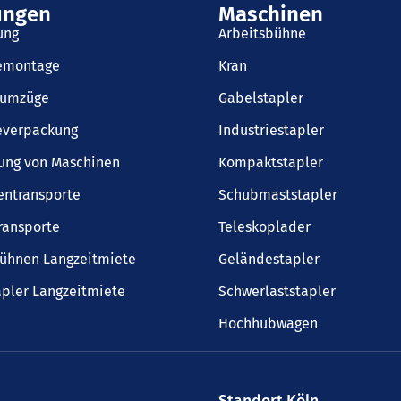
ungen
Maschinen
ung
Arbeitsbühne
iemontage
Kran
sumzüge
Gabelstapler
everpackung
Industriestapler
ung von Maschinen
Kompaktstapler
entransporte
Schubmaststapler
ransporte
Teleskoplader
bühnen Langzeitmiete
Geländestapler
pler Langzeitmiete
Schwerlaststapler
Hochhubwagen