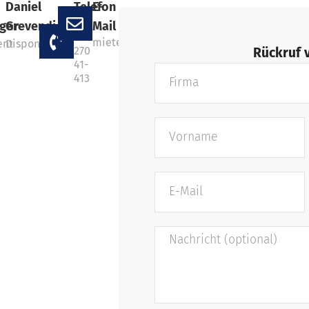
Daniel
Telefon
E-
+49
ger
Grevendick
Mail
202
miete@marcustransport.de
ent
Disponent
270
Rückruf 
41-
413