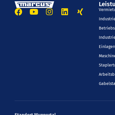
Leist
Vermiet
Industr
Betrieb
Industri
Einlager
Maschin
Staplert
Arbeits
Gabelsta