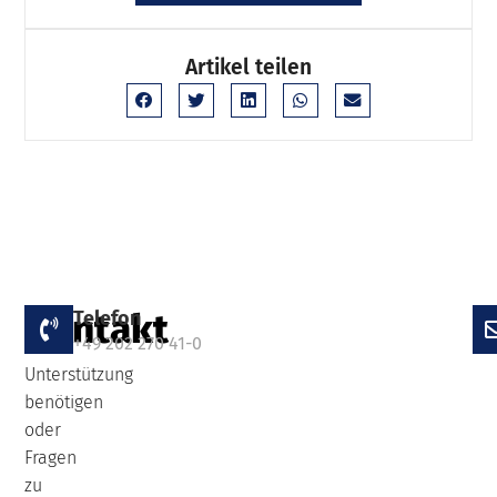
Artikel teilen
Kontakt
Telefon
Falls
+49 202 270 41-0
Sie
Unterstützung
benötigen
oder
Fragen
zu